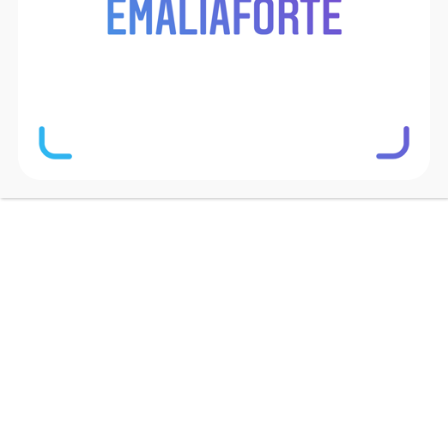
[/vc_column][/vc_row]
GDZIE KUPIĆ?
Kolekcja naczyń emaliowanych EMALIA FORTE dostępna
jest w sklepach internetowych oraz sklepach
stacjonarnych.