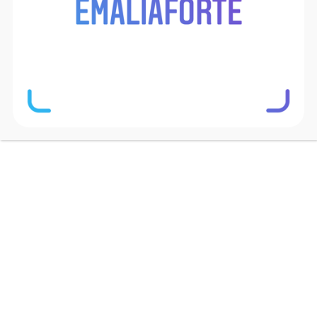
Żeliwna patelnia – dlaczego warto
ją mieć w kuchni?
Choć waży więcej niż standardowe modele,
żeliwna patelnia zaskakuje wszechstronnością.
Można na niej smażyć, dusić, piec, a nawet
serwować dania prosto na stół. Świetnie sprawdza
się na wszystkich typach kuchenek, a także w
piekarniku. Dzięki niej wiele potraw zyskuje
intensywniejszy smak i lepszą strukturę.
Równomierne nagrzewanie i długie trzymanie
ciepła
Żeliwo wolno się nagrzewa, ale kiedy osiągnie