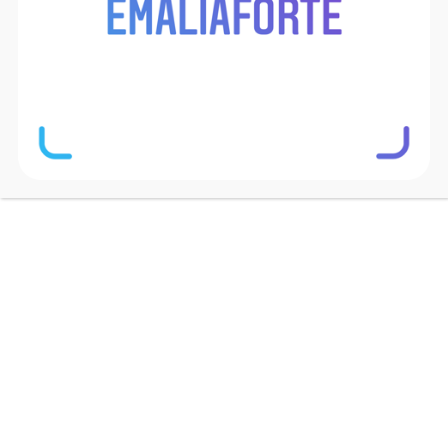
Fabryka naczyń emaliowanych a Sighisoarze to
wieloletnia tradycja i szerokie doświadczenie.
Tymczasem powstała marka Emalia Forte to
ogromny powiew świeżości na rynku naczyń
emaliowanych. To połączenie pozwoliło
stworzyć bardzo nowoczesne i dostosowane do
potrzeb współczesnego użytkownika naczynia o
bardzo wysokiej jakości. Co za tym idzie,
produkty marki Emalia Forte mają aż 4 letnią
gwarancję.
Fabryka naczyń
emaliowanych w
mieście Vlada Draculi