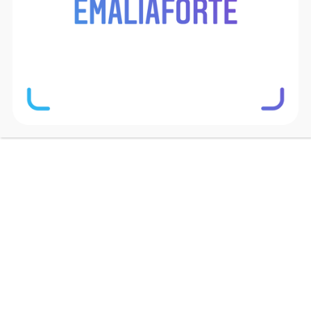
Co na kleszcze dla psa?
Zdawać by się mogło, że jest dopiero marzec, więc
nie musimy się jeszcze przejmować kleszczami.
Faktycznie, największa plaga kleszczy przypada
dopiero na okolice maja i czerwca. To nie znaczy
jednak, że wcześniej nic nie grozi naszym
czworonożnym przyjaciołom! Pierwsze kleszcze
budzą się już pod koniec marca i mogą pozostać
aktywne nawet do listopada. Najlepiej zadbamy o
naszego czworonożnego przyjaciela jeśli będziemy
kleszczom zapobiegać, a nie czekać na ich
pierwsze pojawienie się. Jakie
środki
odstraszające
możemy zastosować, aby