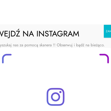
Emalia Forte
WEJDŹ NA INSTAGRAM
ZAM
ONA GŁÓWNA
MARKA EMALIA FORTE
DOWNLOA
szukaj nas za pomocą skanera !! Obserwuj i bądź na bieżąco.