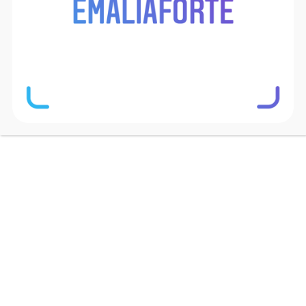
Pieczenie w formie emaliowanej
Formy do pieczenia Emalia Forte
to piękne,
nowoczesne formy o intensywnych kolorach i
śnieżnobiałej bieli wewnątrz naczynia oraz na
rancie. Emaliowane blachy do pieczenia sprawdzą
się doskonale do przygotowywania różnego
rodzaju dań i są trwalsze niż zwyczajne, aluminiowe
formy. Stalowy korpus pokryty szklistą emalią
doskonale trzyma temperaturę i gwarantuje
równomierne wypiekanie. Jak wszystkie naczynia
emaliowane formy do pieczenia nie wchodzą w
reakcję z żywnością i nie wydzielają szkodliwych
substancji, dzięki czemu są bezpieczne dla
alergików i osób starszych.